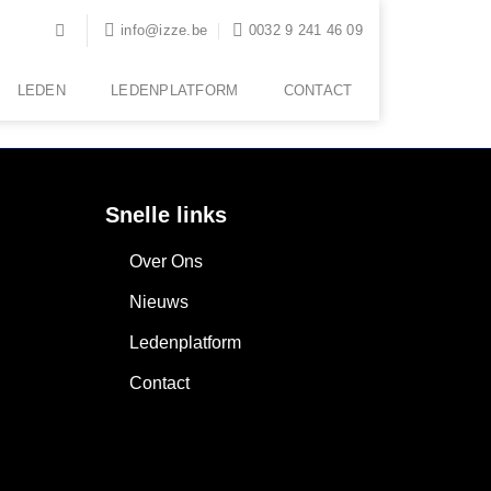
info@izze.be
0032 9 241 46 09
LEDEN
LEDENPLATFORM
CONTACT
Snelle links
Over Ons
Nieuws
Ledenplatform
Contact